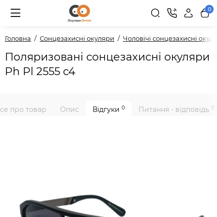
0
Головна
Сонцезахисні окуляри
Чоловічі сонцезахисні окул
Поляризовані сонцезахисні окуляри
Ph Pl 2555 c4
0
0
се про товар
Опис
Відгуки
Питання - відповідь