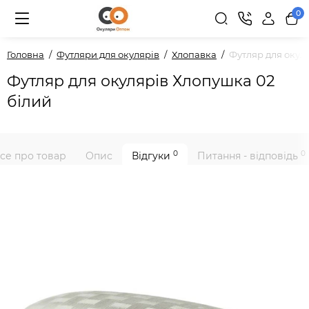
0
Головна
Футляри для окулярів
Хлопавка
Футляр для окул
Футляр для окулярів Хлопушка 02
білий
0
0
се про товар
Опис
Відгуки
Питання - відповідь