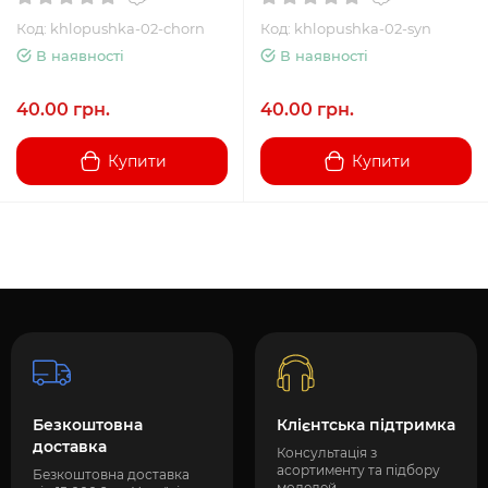
Код: khlopushka-02-chorn
Код: khlopushka-02-syn
В наявності
В наявності
40.00 грн.
40.00 грн.
Купити
Купити
Безкоштовна
Клієнтська підтримка
доставка
Консультація з
асортименту та підбору
Безкоштовна доставка
моделей