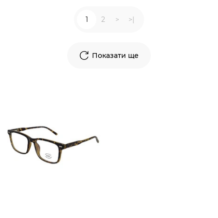
1
2
>
>|
Показати ще