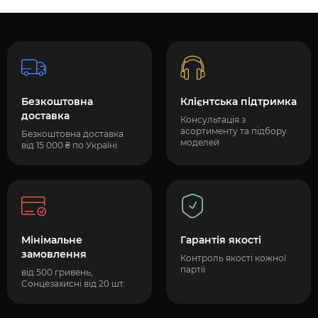
Безкоштовна
Клієнтська підтримка
доставка
Консультація з
асортименту та підбору
Безкоштовна доставка
моделей
від 15 000 ₴ по Україні
Мінімальне
Гарантія якості
замовлення
Контроль якості кожної
партії
від 500 гривень,
Сонцезахисні від 20 шт.