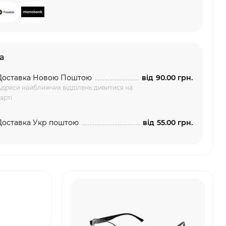
а
Доставка Новою Поштою
від
90.00 грн.
дреси найближчих відділень дивитися на
арті
Доставка Укр поштою
від
55.00 грн.