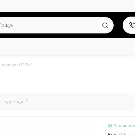
у мінуси 1215 c1
0
- відповідь
В наявнос
Код:
1215-c1