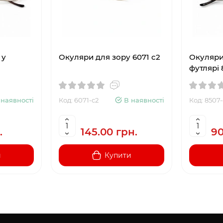
 у
Окуляри для зору 6071 c2
Окуляри
футлярі 
 наявності
Код: 6071-c2
В наявності
Код: 8507-
.
145.00 грн.
90
и
Купити