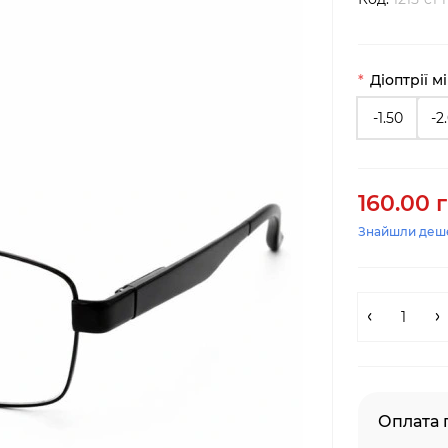
Діоптрії м
-1.50
-2
160.00 
Знайшли деш
Оплата