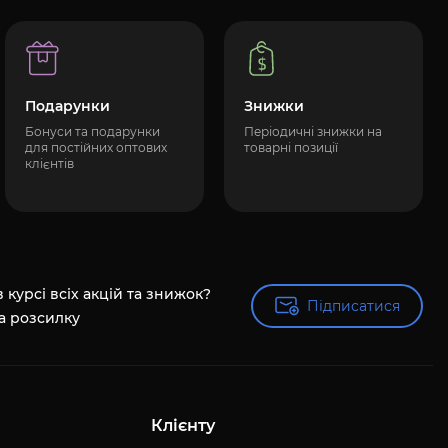
Подарунки
Знижки
Бонуси та подарунки
Періодичні знижки на
для постійних оптових
товарні позиції
клієнтів
 курсі всіх акцій та знижок?
Підписатися
Підписатися
а розсилку
Клієнту