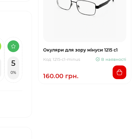
Окуляри для зору мінуси 1215 c1
Код: 1215-c1-minus
В наявності
5
0%
160.00 грн.