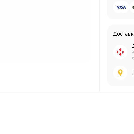
Доставк
А
к