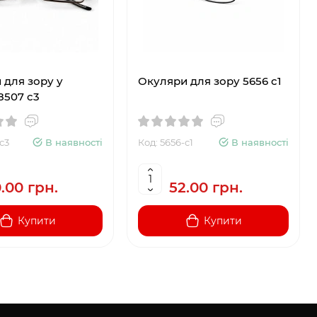
 для зору у
Окуляри для зору 5656 c1
8507 c3
с3
В наявності
Код: 5656-c1
В наявності
.00 грн.
52.00 грн.
Купити
Купити