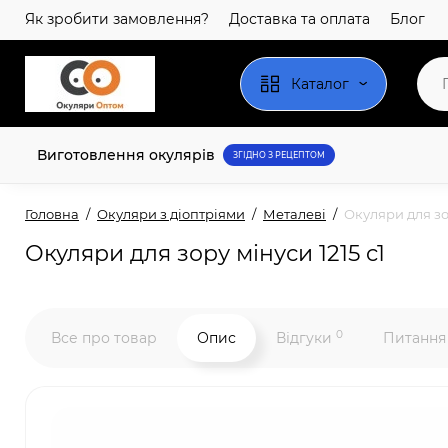
Як зробити замовлення?
Доставка та оплата
Блог
Каталог
Виготовлення окулярів
ЗГІДНО З РЕЦЕПТОМ
Головна
Окуляри з діоптріями
Металеві
Окуляри для зор
Окуляри для зору мінуси 1215 c1
0
Все про товар
Опис
Відгуки
Питання 