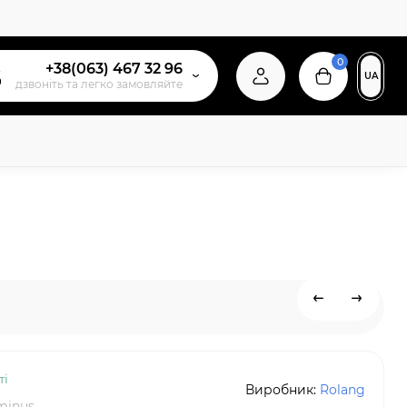
0
+38(063) 467 32 96
UA
дзвонiть та легко замовляйте
ті
Виробник:
Rolang
-minus