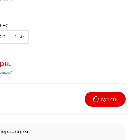
iнус
.00
-2.50
грн.
евше?
Купити
 переводом