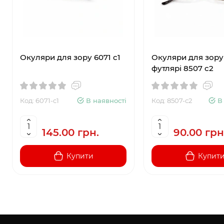
Окуляри для зору 6071 c1
Окуляри для зору
футлярі 8507 c2
Код: 6071-c1
В наявності
Код: 8507-с2
В
145.00 грн.
90.00 грн
Купити
Купит