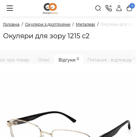
0
Головна
Окуляри з діоптріями
Металеві
Окуляри для зору 
Окуляри для зору 1215 c2
0
0
се про товар
Опис
Відгуки
Питання - відповідь