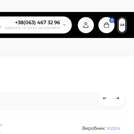
0
+38(063) 467 32 96
UA
дзвонiть та легко замовляйте
ті
Виробник:
Vizzini
4