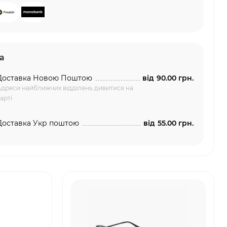
а
Доставка Новою Поштою
від
90.00 грн.
дреси найближчих відділень дивитися на
арті
Доставка Укр поштою
від
55.00 грн.