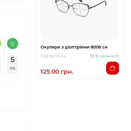
Окуляри з діоптріями 8006 c4
Код: 8006-c4
В наявності
5
0%
125.00 грн.