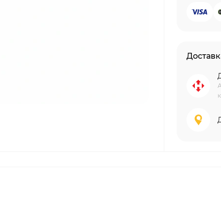
Доставк
А
к