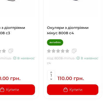
 з діоптріями
Окуляри з діоптріями
008 c3
мінус 8008 c4
Антиблік
-minus-
В наявності
Код: 8008-minus-
В наявності
c4
0.00 грн.
110.00 грн.
Купити
Купити