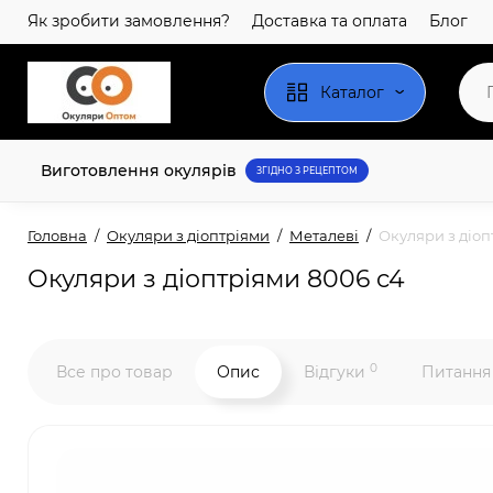
Як зробити замовлення?
Доставка та оплата
Блог
Каталог
Виготовлення окулярів
ЗГІДНО З РЕЦЕПТОМ
Головна
Окуляри з діоптріями
Металеві
Окуляри з діоп
Окуляри з діоптріями 8006 c4
0
Все про товар
Опис
Відгуки
Питання 