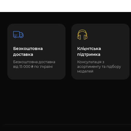
Безкоштовна
Клієнтська
доставка
підтримка
Безкоштовна доставка
Консультація з
від 15 000 ₴ по Україні
асортименту та підбору
моделей