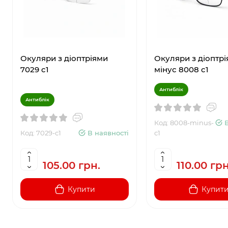
Окуляри з діоптріями
Окуляри з діоптр
7029 c1
мінус 8008 c1
Антиблік
Антиблік
Код: 8008-minus-
Код: 7029-c1
В наявності
c1
105.00 грн.
110.00 грн
Купити
Купит