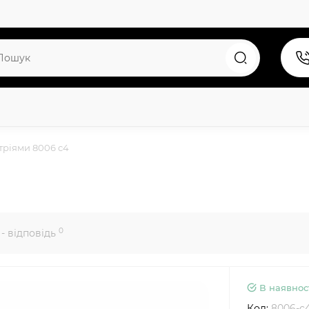
тріями 8006 c4
0
- відповідь
В наявнос
Код:
8006-c