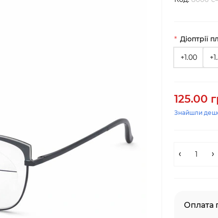
Діоптрії п
+1.00
+1
125.00 г
Знайшли деш
Оплата