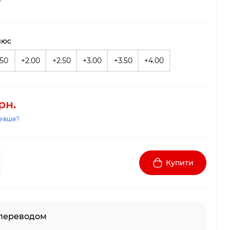
люс
.50
+2.00
+2.50
+3.00
+3.50
+4.00
рн.
евше?
Купити
 переводом