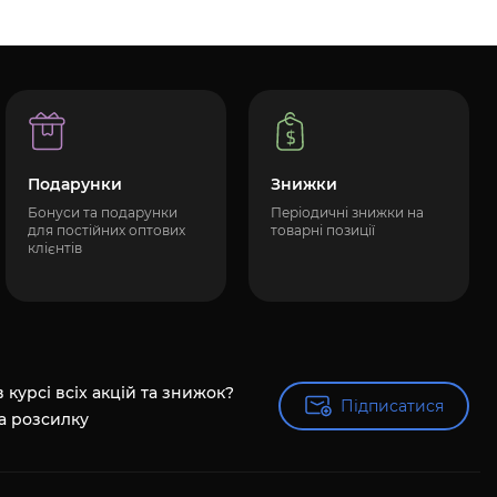
Подарунки
Знижки
Бонуси та подарунки
Періодичні знижки на
для постійних оптових
товарні позиції
клієнтів
 курсі всіх акцій та знижок?
Підписатися
Підписатися
а розсилку