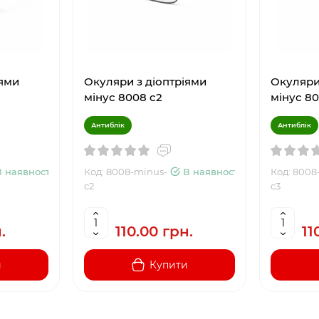
іями
Окуляри з діоптріями
Окуляри
мінус 8008 c2
мінус 8
Антиблік
Антиблік
В наявності
Код: 8008-minus-
В наявності
Код: 8008
c2
c3
.
110.00 грн.
11
и
Купити