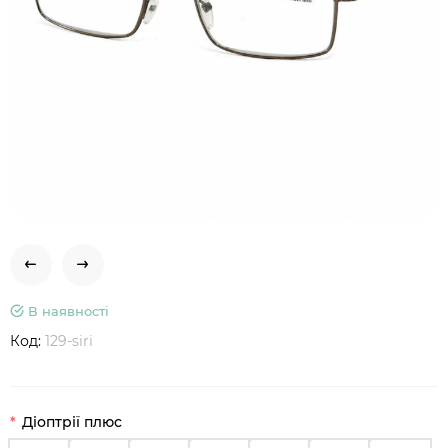
В наявності
Код:
129-siri
Діоптрії плюс