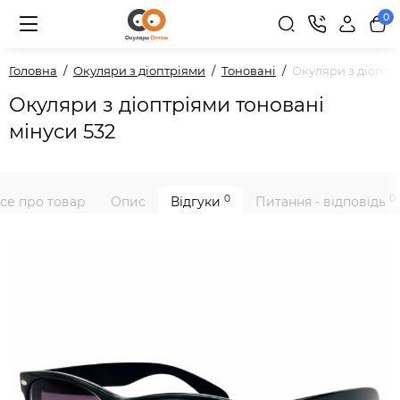
0
Головна
Окуляри з діоптріями
Тоновані
Окуляри з діоптрі
Окуляри з діоптріями тоновані
мінуси 532
0
0
се про товар
Опис
Відгуки
Питання - відповідь