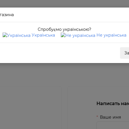
газина
Спробуємо українською?
Українська
Не українська
З
Написать на
Ваше имя