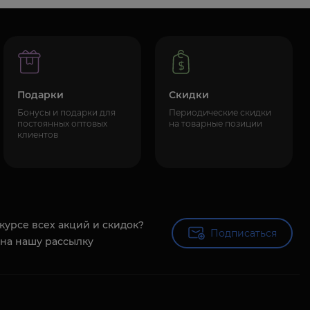
Подарки
Скидки
Бонусы и подарки для
Периодические скидки
постоянных оптовых
на товарные позиции
клиентов
 курсе всех акций и скидок?
Подписаться
Подписаться
на нашу рассылку