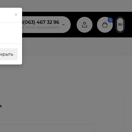
×
0
+38(063) 467 32 96
RU
звоните и легко заказывайте
акрыть
м