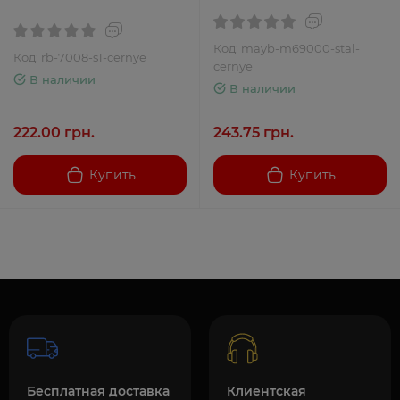
Код: mayb-m69000-stal-
Код: rb-7008-s1-cernye
cernye
В наличии
В наличии
222.00 грн.
243.75 грн.
Купить
Купить
Бесплатная доставка
Клиентская