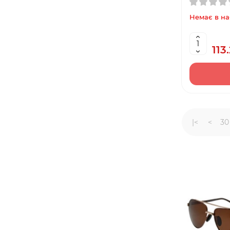
Немає в на
113
|<
<
30