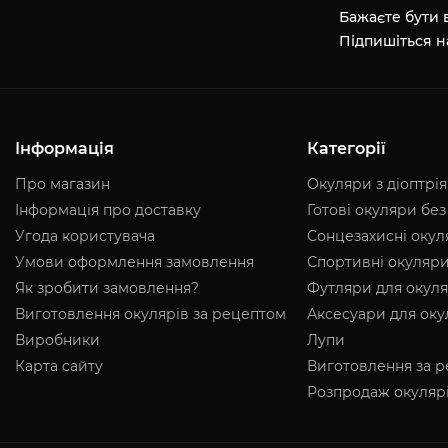
Бажаєте бути в
Підпишіться н
Інформація
Категорії
Про магазин
Окуляри з діоптрі
Інформація про доставку
Готові окуляри без
Угода користувача
Сонцезахисні оку
Умови оформлення замовлення
Спортивні окуляр
Як зробити замовлення?
Футляри для окуля
Виготовлення окулярів за рецептом
Аксесуари для оку
Виробники
Лупи
Карта сайту
Виготовлення за 
Розпродаж окуляр