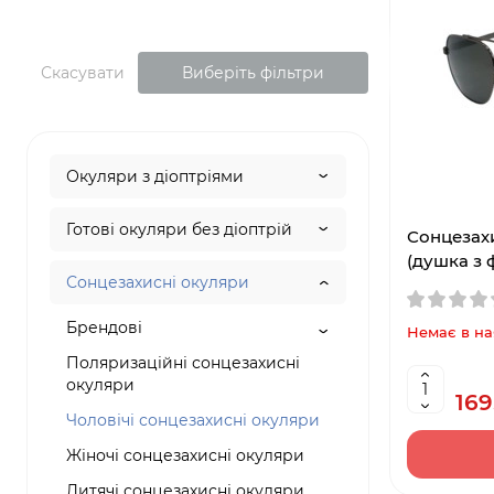
Скасувати
Виберіть фільтри
Окуляри з діоптріями
Готові окуляри без діоптрій
Сонцезахи
(душка з 
Сонцезахисні окуляри
Брендові
Немає в на
Поляризаційні сонцезахисні
окуляри
169
Чоловічі сонцезахисні окуляри
Жіночі сонцезахисні окуляри
Дитячі сонцезахисні окуляри