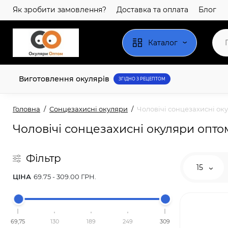
Як зробити замовлення?
Доставка та оплата
Блог
Каталог
Виготовлення окулярів
ЗГІДНО З РЕЦЕПТОМ
Головна
Сонцезахисні окуляри
Чоловічі сонцезахисні ок
Чоловічі сонцезахисні окуляри опто
Фільтр
15
ЦІНА
69.75
-
309.00
ГРН.
69,75
130
189
249
309