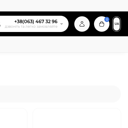
0
+38(063) 467 32 96
UA
дзвонiть та легко замовляйте