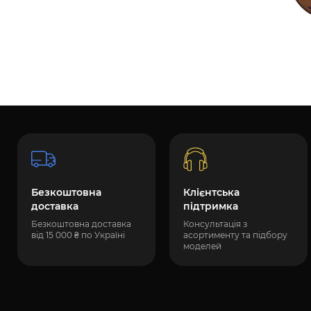
Безкоштовна
Клієнтська
доставка
підтримка
Безкоштовна доставка
Консультація з
від 15 000 ₴ по Україні
асортименту та підбору
моделей