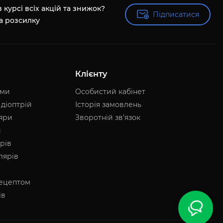
 курсі всіх акцій та знижок?
Підписатися
Підписатися
а розсилку
Клієнту
ями
Особистий кабінет
 діоптрій
Історія замовлень
ляри
Зворотній зв’язок
и
рів
лярів
рецептом
ів