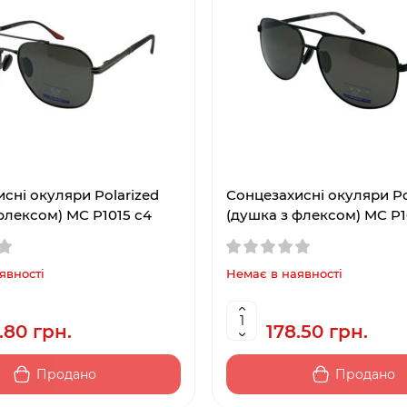
сні окуляри Polarized
Сонцезахисні окуляри Po
флексом) MC P1015 c4
(душка з флексом) MC P1
явності
Немає в наявності
.80 грн.
178.50 грн.
Продано
Продано