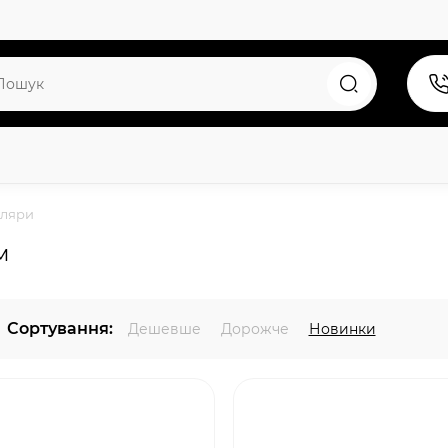
уляри
м
Сортування:
Дешевше
Дорожче
Новинки