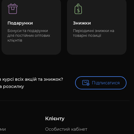
Подарунки
Знижки
Бонуси та подарунки
Періодичні знижки на
для постійних оптових
товарні позиції
клієнтів
 курсі всіх акцій та знижок?
Підписатися
Підписатися
а розсилку
Клієнту
ями
Особистий кабінет