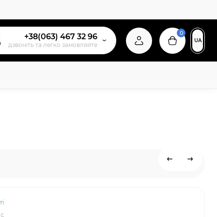
0
+38(063) 467 32 96
UA
дзвонiть та легко замовляйте
ті
c5