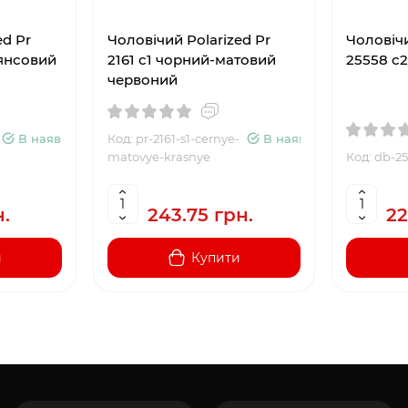
ed Pr
Чоловічий Polarized Pr
Чоловічи
лянсовий
2161 с1 чорний-матовий
25558 c
червоний
В наявності
Код: pr-2161-s1-cernye-
В наявності
matovye-krasnye
Код: db-2
н.
243.75 грн.
22
и
Купити