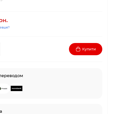
рн.
евше?
Купити
 переводом
а