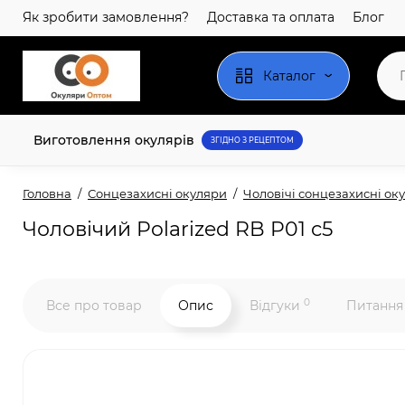
Як зробити замовлення?
Доставка та оплата
Блог
Каталог
Виготовлення окулярів
ЗГІДНО З РЕЦЕПТОМ
Головна
Сонцезахисні окуляри
Чоловічі сонцезахисні ок
Чоловічий Polarized RB P01 c5
0
Все про товар
Опис
Відгуки
Питання 