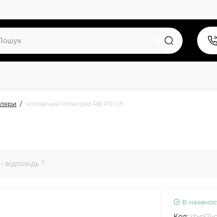
уляри
Чоловічий Polarized RB P01 c5
0
- відповідь
В наявнос
Код:
rb-p01-