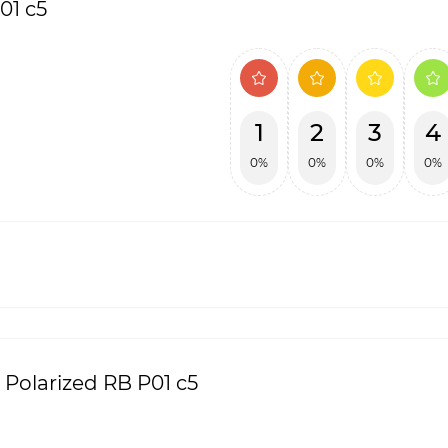
01 c5
1
2
3
4
0%
0%
0%
0%
Polarized RB P01 c5