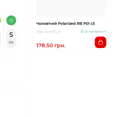
Чоловічий Polarized RB P01 c5
Код: rb-p01-c5
В наявності
5
0%
178.50 грн.