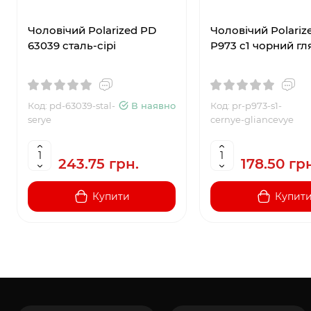
Чоловічий Polarized PD
Чоловічий Polariz
63039 сталь-сірі
P973 с1 чорний г
Код: pd-63039-stal-
В наявності
Код: pr-p973-s1-
serye
cernye-gliancevye
243.75 грн.
178.50 гр
Купити
Купит