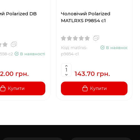
й Polarized DB
Чоловічий Polarized
2
MATLRXS P9854 c1
Код: matlrxs-
В наявності
5558-c2
В наявності
p9854-c1
2.00 грн.
143.70 грн.
Купити
Купити