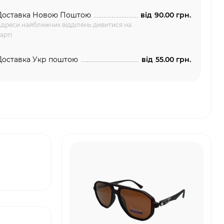
Доставка Новою Поштою
від
90.00 грн.
дреси найближчих відділень дивитися на
арті
Доставка Укр поштою
від
55.00 грн.