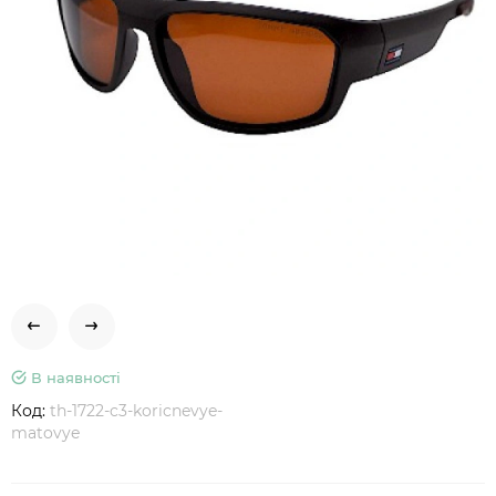
В наявності
Код:
th-1722-c3-koricnevye-
matovye