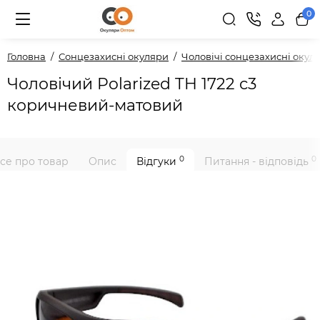
0
Головна
Сонцезахисні окуляри
Чоловічі сонцезахисні окул
Чоловічий Polarized TH 1722 c3
коричневий-матовий
0
0
се про товар
Опис
Відгуки
Питання - відповідь