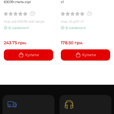
63039 сталь-сірі
c1
Код: pd-63039-stal-serye
Код: rb-p01-c1
В наявності
В наявності
243.75 грн.
178.50 грн.
Купити
Купити