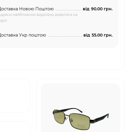
Доставка Новою Поштою
від
90.00 грн.
дреси найближчих відділень дивитися на
арті
Доставка Укр поштою
від
55.00 грн.