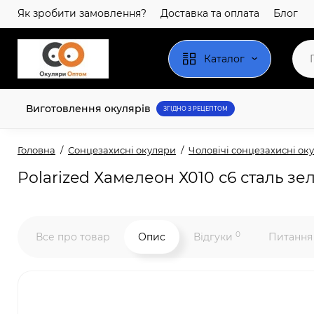
Як зробити замовлення?
Доставка та оплата
Блог
Каталог
Виготовлення окулярів
ЗГІДНО З РЕЦЕПТОМ
Головна
Сонцезахисні окуляри
Чоловічі сонцезахисні ок
Polarized Хамелеон Х010 с6 сталь зе
0
Все про товар
Опис
Відгуки
Питання 