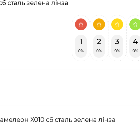
с6 сталь зелена лінза
1
2
3
4
0%
0%
0%
0%
Хамелеон Х010 с6 сталь зелена лінза