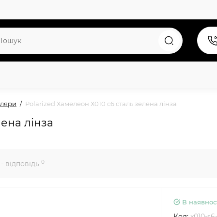
уляри
Polarized Хамелеон Х010 с6 сталь зелена лінза
лена лінза
0
- відповідь
В наявнос
Код:
x010-s6-