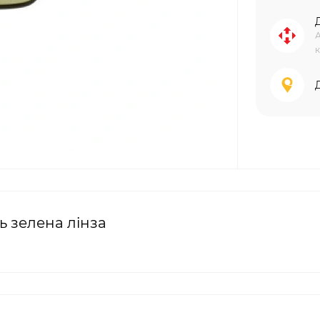
А
к
ь зелена лінза