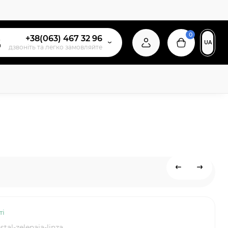
0
+38(063) 467 32 96
UA
дзвонiть та легко замовляйте
ті
stal-zelenaia-linza