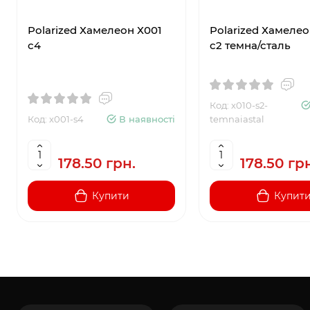
Polarized Хамелеон Х001
Polarized Хамелео
с4
с2 темна/сталь
Код: x010-s2-
Код: x001-s4
В наявності
temnaiastal
178.50 грн.
178.50 гр
Купити
Купит