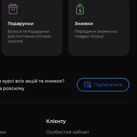
Подарунки
Знижки
Бонуси та подарунки
Періодичні знижки на
для постійних оптових
товарні позиції
клієнтів
 курсі всіх акцій та знижок?
Підписатися
Підписатися
а розсилку
Клієнту
ями
Особистий кабінет