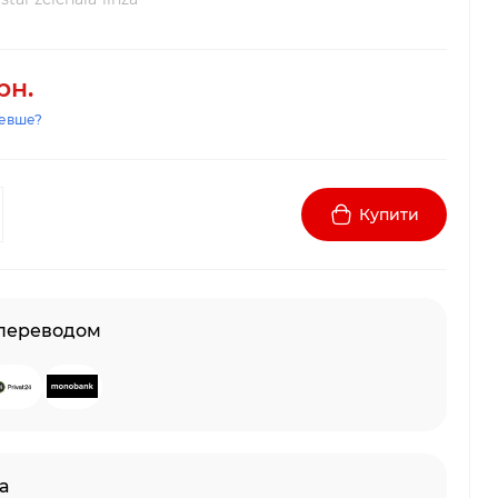
рн.
евше?
Купити
 переводом
а