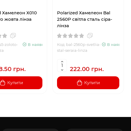
d Хамелеон Х010
Polarized Хамелеон Bal
о жовта лінза
2560P світла сталь сіра-
лінза
s5-zoloto-
В наявності
Код: bal-2560p-svetlia-
В наявності
nza
stal-seraia-linza
8.50 грн.
222.00 грн.
Купити
Купити