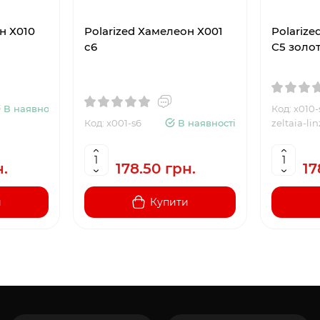
н Х010
Polarized Хамелеон Х001
Polarize
с6
С5 золот
В наявності
Код: x010-
Код: x001-s6
В наявності
zeltaia-li
н.
178.50 грн.
17
и
Купити