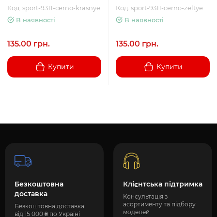
Код: sport-9311-cerno-krasnye
Код: sport-9311-cerno-zeltye
В наявності
В наявності
135.00 грн.
135.00 грн.
Купити
Купити
Безкоштовна
Клієнтська підтримка
доставка
Консультація з
асортименту та підбору
Безкоштовна доставка
моделей
від 15 000 ₴ по Україні