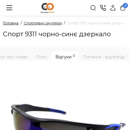
0
Головна
Спортивні окуляри
Спорт 9311 чорно-синє дзеркал
Спорт 9311 чорно-синє дзеркало
0
0
се про товар
Опис
Відгуки
Питання - відповідь