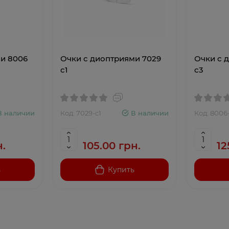
и 8006
Очки с диоптриями 7029
Очки с 
c1
c3
В наличии
Код: 7029-c1
В наличии
Код: 8006
н.
105.00 грн.
12
ь
Купить