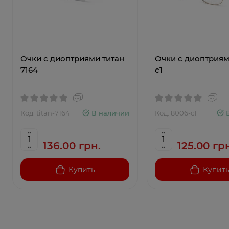
Очки с диоптриями титан
Очки с диоптриям
7164
c1
Код: titan-7164
В наличии
Код: 8006-c1
136.00 грн.
125.00 гр
Купить
Купит