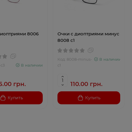
диоптриями 8006
Очки с диоптриями минус
8008 c1
Код: 8008-minus-
В наличии
-c3
В наличии
c1
5.00 грн.
110.00 грн.
Купить
Купить