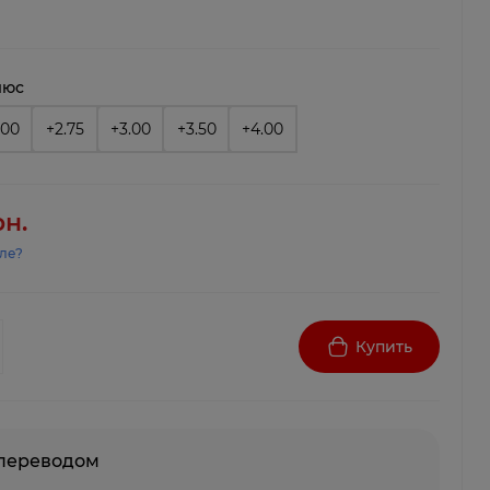
люс
.00
+2.75
+3.00
+3.50
+4.00
рн.
ле?
Купить
 переводом