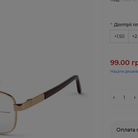
Діоптрії п
+1.50
+2
99.00 г
Нашли дешев
Оплата