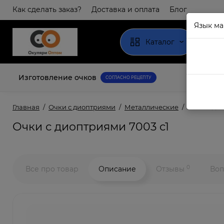
Как сделать заказ?
Доставка и оплата
Блог
Язык ма
Каталог
Изготовление очков
СОГЛАСНО РЕЦЕПТУ
Главная
Очки с диоптриями
Металлические
Очки с ди
Очки с диоптриями 7003 c1
0
Все про товар
Описание
Отзывы
Воп