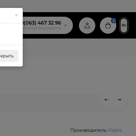
×
0
+38(063) 467 32 96
RU
звоните и легко заказывайте
акрыть
и
Производитель:
Vizzini