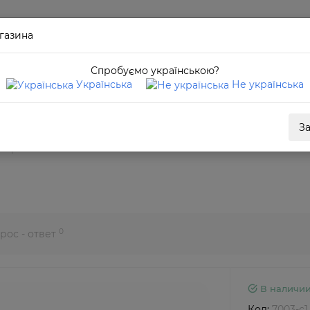
газина
Спробуємо українською?
Українська
Не українська
З
оптриями 7003 c1
0
рос - ответ
В наличи
Код:
7003-c1