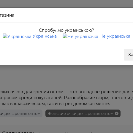
газина
Спробуємо українською?
Українська
Не українська
З
птом
ских очков для зрения оптом — это выгодное решение для 
спросом среди покупателей. Разнообразие форм, цветов и
как в классическом, так и в трендовом сегменте.
и для зрения оптом
Женские очки для зрения оптом