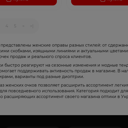
4
5
>
>|
 представлены женские оправы разных стилей: от сдержан
ими скобками, изящными линиями и актуальными цветами.
очек продаж и реального спроса клиентов.
и быстро реагируют на сезонные изменения и модные тен
омогает поддерживать активность продаж в магазине. В на
рами, варианты под разные диоптрии.
аз женских очков позволяет расширить ассортимент легк
ля повседневного использования. Категория подходит дл
о расширяющих ассортимент своего магазина оптики в Ук