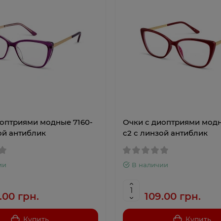
иоптриями модные 7160-
Очки с диоптриями модн
ой антиблик
c2 с линзой антиблик
ии
В наличии
.00 грн.
109.00 грн.
Купить
Купить