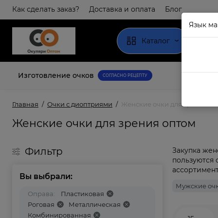
Как сделать заказ?
Доставка и оплата
Блог
Язык ма
Каталог
Изготовление очков
СОГЛАСНО РЕЦЕПТУ
Главная
Очки с диоптриями
Женские очки для зрения о
Женские очки для зрения оптом
Фильтр
Закупка жен
пользуются 
ассортимент 
Вы выбрали:
Мужские очк
Оправа:
Пластиковая
Роговая
Металлическая
Комбинированная