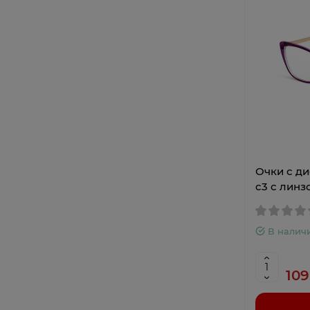
Очки с д
c3 с линз
В налич
109