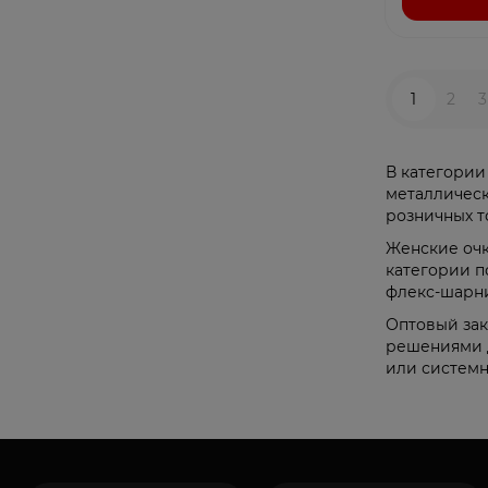
1
2
3
В категории
металлическ
розничных т
Женские очк
категории п
флекс-шарни
Оптовый зак
решениями д
или системн