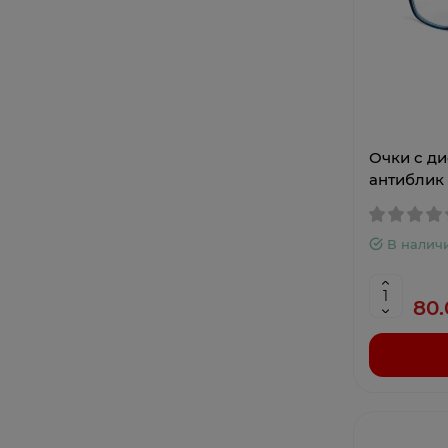
Очки с ди
антиблик
В налич
80.