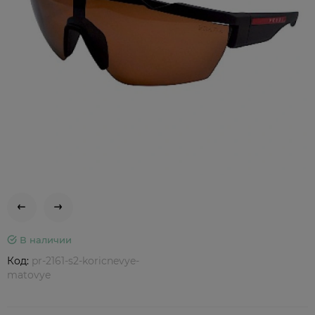
В наличии
Код:
pr-2161-s2-koricnevye-
matovye