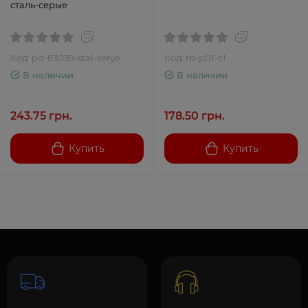
сталь-серые
Код: pd-63039-stal-serye
Код: rb-p01-c1
В наличии
В наличии
243.75 грн.
178.50 грн.
Купить
Купить