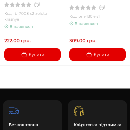
Код: rb-7008-s2-zoloto-
Код: prh-1304-s1
krasnye
В наявності
В наявності
222.00 грн.
309.00 грн.
Купити
Купити
Безкоштовна
Клієнтська підтримка