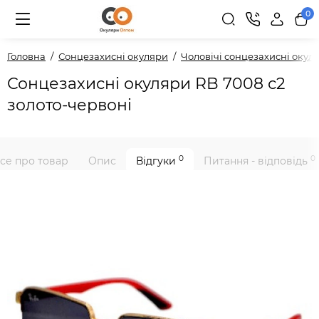
0
Головна
Сонцезахисні окуляри
Чоловічі сонцезахисні окул
Сонцезахисні окуляри RB 7008 с2
золото-червоні
0
0
се про товар
Опис
Відгуки
Питання - відповідь