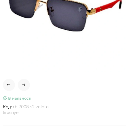
В наявності
Код:
rb-7008-s2-zoloto-
krasnye