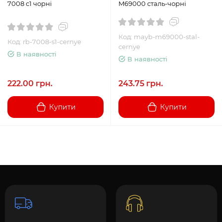
7008 с1 чорні
M69000 сталь-чорні
Код: mayb-m69000-stal-
Код: rb-7008-s1-cernye
cernye
В наявності
В наявності
222.00 грн.
243.75 грн.
Купити
Купити