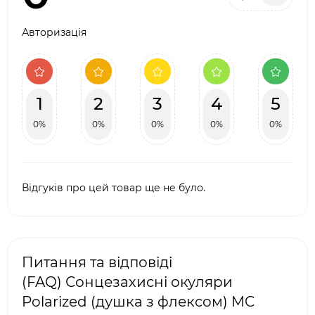
Авторизація
1
2
3
4
5
0%
0%
0%
0%
0%
Відгуків про цей товар ще не було.
Питання та відповіді
(FAQ) Сонцезахисні окуляри
Polarized (душка з флексом) MC