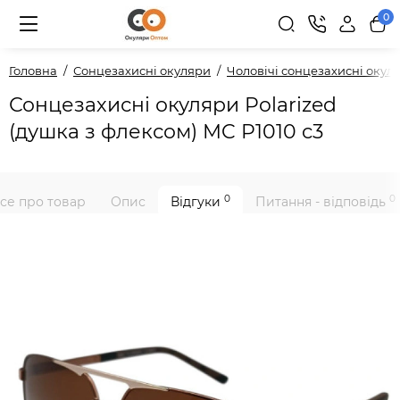
0
Головна
Сонцезахисні окуляри
Чоловічі сонцезахисні окул
Сонцезахисні окуляри Polarized
(душка з флексом) MC P1010 c3
0
0
се про товар
Опис
Відгуки
Питання - відповідь