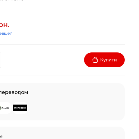
рн.
евше?
Купити
 переводом
а