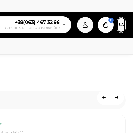
0
+38(063) 467 32 96
UA
дзвонiть та легко замовляйте
ті
el-vr-516-s7