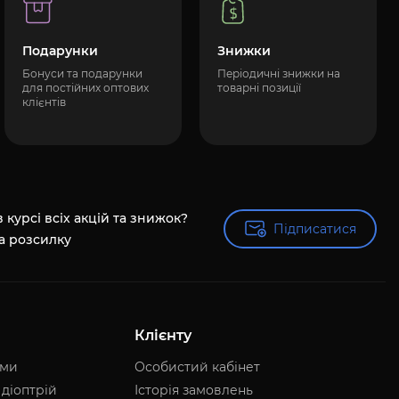
Подарунки
Знижки
Бонуси та подарунки
Періодичні знижки на
для постійних оптових
товарні позиції
клієнтів
 курсі всіх акцій та знижок?
Підписатися
Підписатися
а розсилку
Клієнту
ями
Особистий кабінет
 діоптрій
Історія замовлень