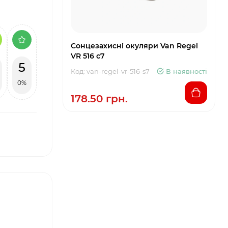
Сонцезахисні окуляри Van Regel
VR 516 с7
5
Код: van-regel-vr-516-s7
В наявності
0%
178.50 грн.