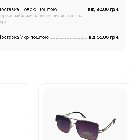
Доставка Новою Поштою
від
90.00 грн.
дреси найближчих відділень дивитися на
арті
Доставка Укр поштою
від
55.00 грн.