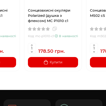
исні
Сонцезахисні окуляри
Сонцеза
с1
Polarized (душка з
M502 c5
флексом) MC P1010 c1
 наявності
Код: mc-p1010-c1
В наявності
Код: m502
н.
178.50 грн.
17
и
Купити