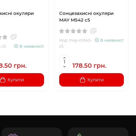
хисні окуляри
Сонцезахисні окуляри
MAY M542 c5
Код: may-m542-
В наявності
-c5
В наявності
c5
8.50 грн.
178.50 грн.
Купити
Купити