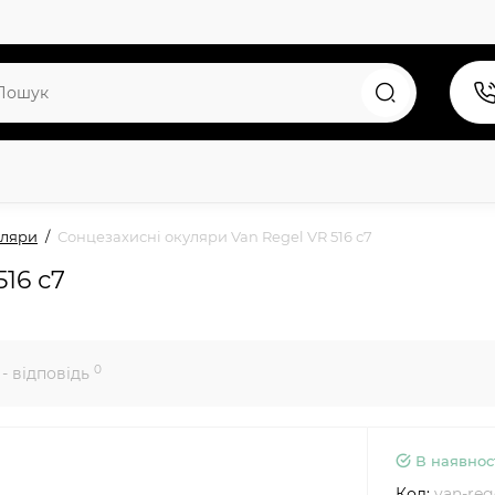
уляри
Сонцезахисні окуляри Van Regel VR 516 с7
16 с7
0
- відповідь
В наявнос
Код:
van-reg