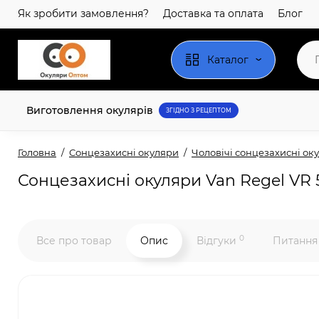
Як зробити замовлення?
Доставка та оплата
Блог
Каталог
Виготовлення окулярів
ЗГІДНО З РЕЦЕПТОМ
Головна
Сонцезахисні окуляри
Чоловічі сонцезахисні ок
Сонцезахисні окуляри Van Regel VR 5
0
Все про товар
Опис
Відгуки
Питання 