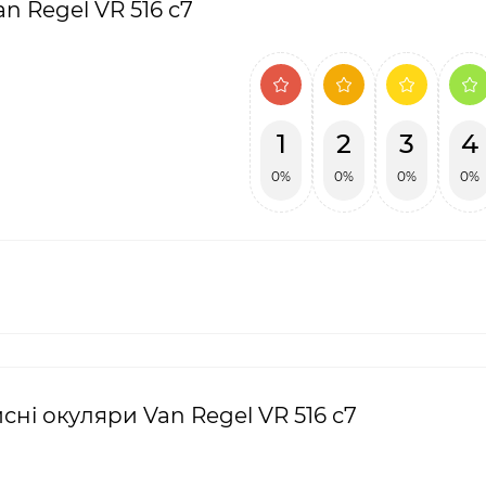
n Regel VR 516 с7
1
2
3
4
0%
0%
0%
0%
сні окуляри Van Regel VR 516 с7