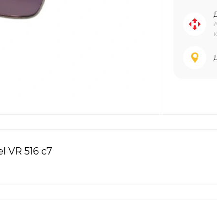
А
к
 VR 516 с7