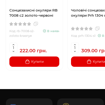
Сонцезахисні окуляри RB
Чоловічі сонцезах
7008 с2 золото-червоні
окуляри Prh 1304 
Код: rb-7008-s2-
В наявності
zoloto-krasnye
Код: prh-1304-s1
В
222.00 грн.
309.00 гр
Купити
Купит