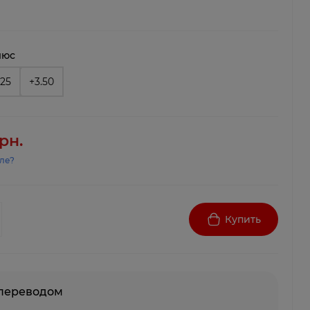
люс
.25
+3.50
рн.
ле?
Купить
 переводом