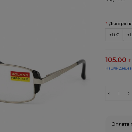
Діоптрії п
+1.00
+1
105.00 г
Нашли дешев
Оплата