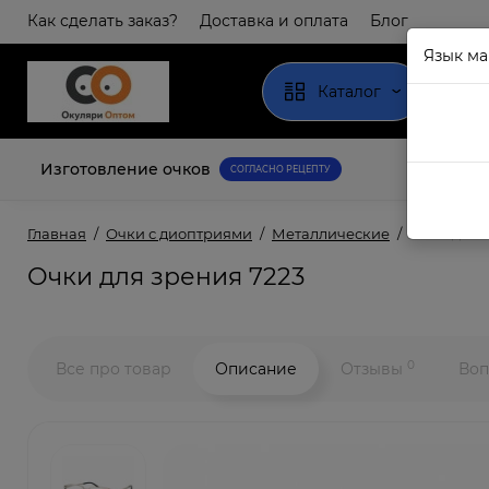
Как сделать заказ?
Доставка и оплата
Блог
Язык ма
Каталог
Изготовление очков
СОГЛАСНО РЕЦЕПТУ
Главная
Очки с диоптриями
Металлические
Очки для 
Очки для зрения 7223
0
Все про товар
Описание
Отзывы
Воп