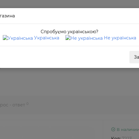
газина
Спробуємо українською?
Українська
Не українська
З
зрения 7223
0
рос - ответ
В наличи
Код:
7223