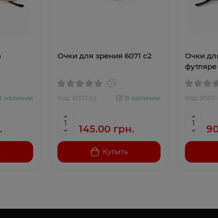
в
Очки для зрения 6071 c2
Очки дл
футляре
В наличии
Код: 6071-c2
В наличии
Код: 8507-
.
145.00 грн.
90
ь
Купить