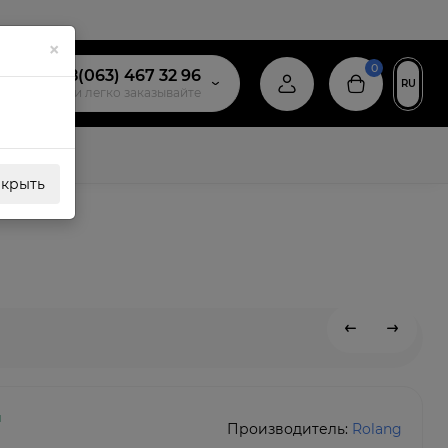
×
0
+38(063) 467 32 96
RU
звоните и легко заказывайте
акрыть
и
Производитель:
Rolang