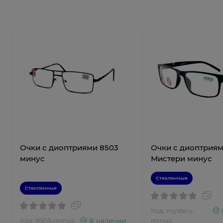
Очки с диоптриями 8503
Очки с диоптрия
минус
Мистери минус
Стеклянные
Стеклянные
Код: mystery-
Код: 8503-minus
В наличии
minus