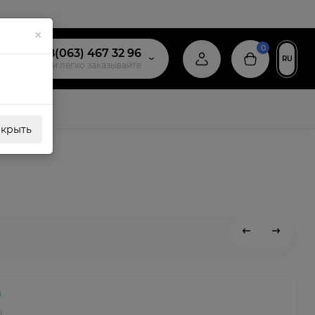
×
0
+38(063) 467 32 96
RU
звоните и легко заказывайте
акрыть
и
l