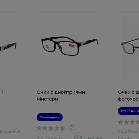
ми
Очки с диоптриями
Очки с 
Мистери
фотохро
Стеклянны
Стеклянные
В наличии
Код: 9033-
Код: mystery
В наличии
minus