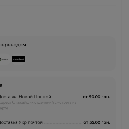
 переводом
а
Доставка Новой Поштой
от
90.00 грн.
Адреса ближайших отделений смотреть на
арте
Доставка Укр почтой
от
55.00 грн.