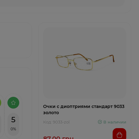
Очки с диоптриями стандарт 9033
золото
5
Код: 9033-zol
В наличии
0%
87.00 грн.