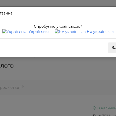
газина
Спробуємо українською?
Українська
Не українська
З
диоптриями стандарт 9033 золото
олото
0
рос - ответ
В наличи
Код:
9033-zo