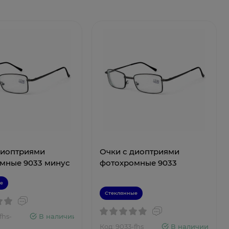
диоптриями
Очки с диоптриями
мные 9033 минус
фотохромные 9033
е
Стеклянные
fhs-
В наличии
Код: 9033-fhs
В наличии