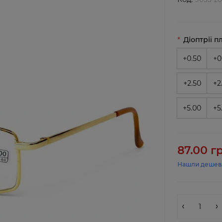
Діоптрії п
+0.50
+0
+2.50
+2
+5.00
+5
87.00 г
Нашли дешев