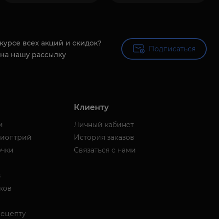
 курсе всех акций и скидок?
Подписаться
Подписаться
на нашу рассылку
Клиенту
и
Личный кабинет
диоптрий
История заказов
очки
Связаться с нами
в
ков
рецепту