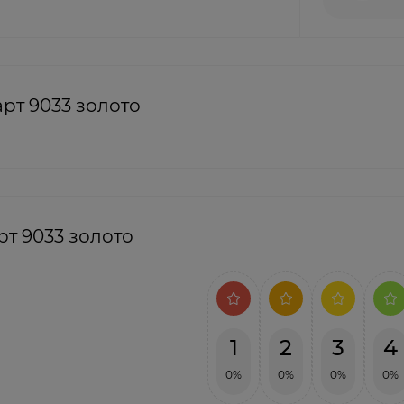
рт 9033 золото
т 9033 золото
1
2
3
4
0%
0%
0%
0%