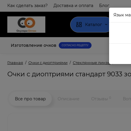
Как сделать заказ?
Доставка и оплата
Блог
Язык ма
Каталог
Изготовление очков
СОГЛАСНО РЕЦЕПТУ
Главная
Очки с диоптриями
Стеклянные линзы
Очки с 
Очки с диоптриями стандарт 9033 з
0
Все про товар
Описание
Отзывы
Воп